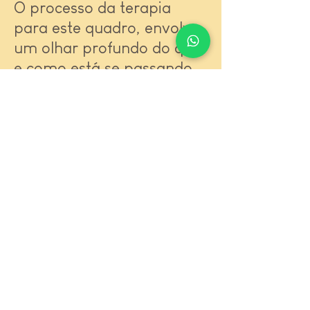
O processo da terapia
para este quadro, envolve
um olhar profundo do que
e como está se passando
com a pessoa neste
momento.
O investigar e entender das
questões emocionais,
padrões e
comportamentos da
pessoa. De como se sente
e o que está a levando a
esta dependência.
Também para fornecer as